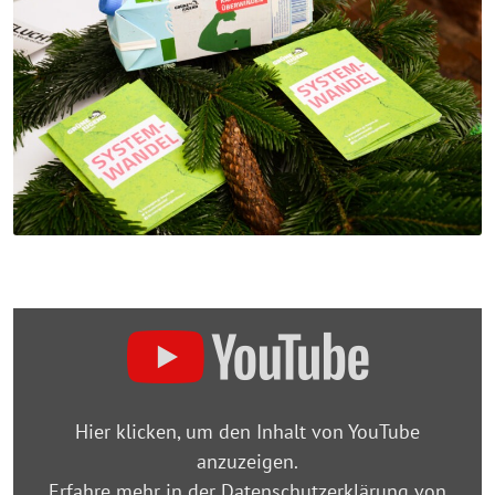
„Urban
Gardening“
von
YouTube
Hier klicken, um den Inhalt von YouTube
anzeigen
anzuzeigen.
Erfahre mehr in der
Datenschutzerklärung von