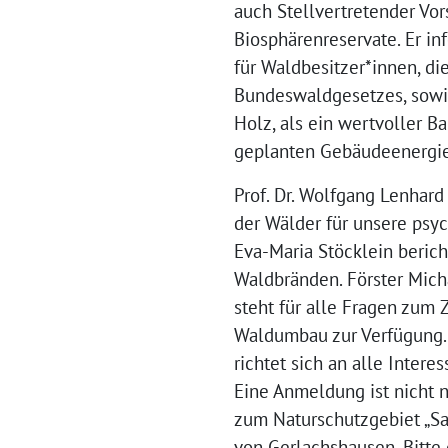
auch Stellvertretender Vo
Biosphärenreservate. Er i
für Waldbesitzer*innen, d
Bundeswaldgesetzes, sowi
Holz, als ein wertvoller 
geplanten Gebäudeenergie
Prof. Dr. Wolfgang Lenhar
der Wälder für unsere psy
Eva-Maria Stöcklein beric
Waldbränden. Förster Mic
steht für alle Fragen zum
Waldumbau zur Verfügung. 
richtet sich an alle Inter
Eine Anmeldung ist nicht 
zum Naturschutzgebiet „Sa
von Gerlachshausen. Bitte