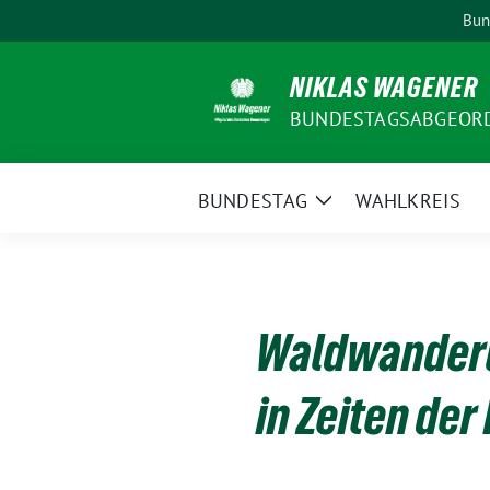
Weiter
Bun
zum
Inhalt
NIKLAS WAGENER
BUNDESTAGSABGEORDN
BUNDESTAG
WAHLKREIS
Zeige
Untermenü
Waldwanderu
in Zeiten der