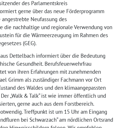
rsitzender des Parlamentskreis
nformiert gerne über das neue Förderprogramm
ie angestrebte Neufassung des
e die nachhaltige und regionale Verwendung von
Baustein für die Wärmeerzeugung im Rahmen des
gesetzes (GEG).
d aus Dettelbach informiert über die Bedeutung
chische Gesundheit. Berufsfeuerwehrfrau
htet von ihren Erfahrungen mit zunehmenden
hael Grimm als zuständiger Fachmann vor Ort
 Zustand des Waldes und den klimaangepassten
Der „Walk & Talk“ ist wie immer öffentlich und
essierten, gerne auch aus dem Forstbereich.
notwendig. Treffpunkt ist um 15 Uhr am Eingang
ndfluren bei Schwarzach“ am nördlichen Ortsrand
 den Hinweisschildern folgen. Wir empfehlen