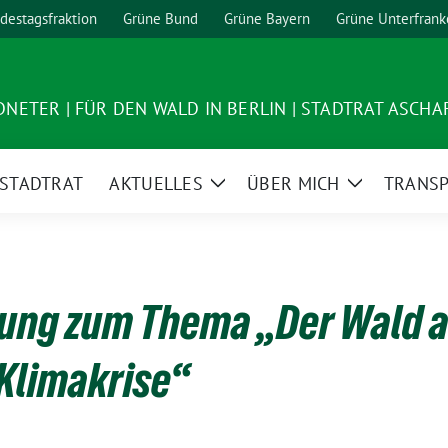
destagsfraktion
Grüne Bund
Grüne Bayern
Grüne Unterfrank
ETER | FÜR DEN WALD IN BERLIN | STADTRAT ASCH
STADTRAT
AKTUELLES
ÜBER MICH
TRANS
Zeige
Zeige
Untermenü
Untermenü
ng zum Thema „Der Wald a
 Klimakrise“