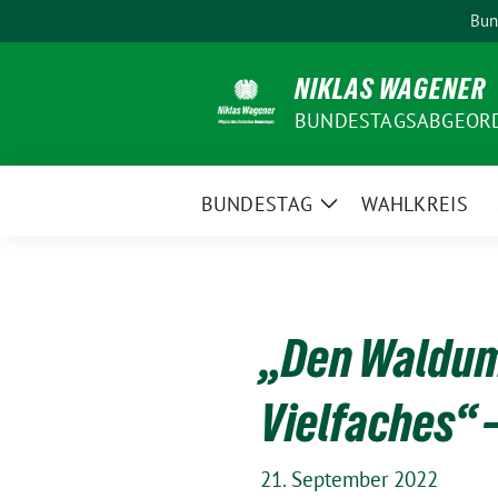
Weiter
Bun
zum
Inhalt
NIKLAS WAGENER
BUNDESTAGSABGEORDN
BUNDESTAG
WAHLKREIS
Zeige
Untermenü
„Den Waldum
Vielfaches“ 
21. September 2022