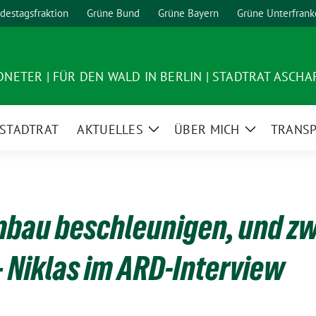
destagsfraktion
Grüne Bund
Grüne Bayern
Grüne Unterfrank
ETER | FÜR DEN WALD IN BERLIN | STADTRAT ASCH
STADTRAT
AKTUELLES
ÜBER MICH
TRANS
Zeige
Zeige
Untermenü
Untermenü
bau beschleunigen, und zw
– Niklas im ARD-Interview