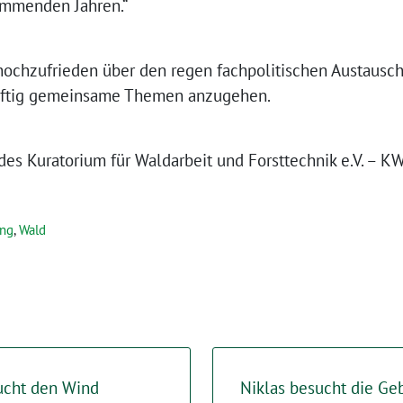
mmenden Jahren.“
 hochzufrieden über den regen fachpolitischen Austaus
ünftig gemeinsame Themen anzugehen.
es Kuratorium für Waldarbeit und Forsttechnik e.V. – K
ung
,
Wald
ucht den Wind
Niklas besucht die Ge