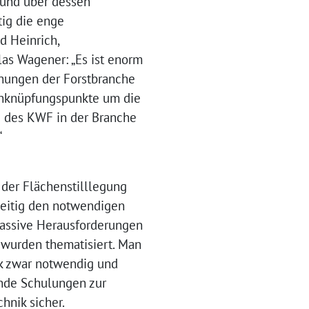
 und über dessen
tig die enge
d Heinrich,
las Wagener: „Es ist enorm
ühungen der Forstbranche
 Anknüpfungspunkte um die
 des KWF in der Branche
“
 der Flächenstilllegung
zeitig den notwendigen
massive Herausforderungen
k wurden thematisiert. Man
ik zwar notwendig und
ende Schulungen zur
hnik sicher.