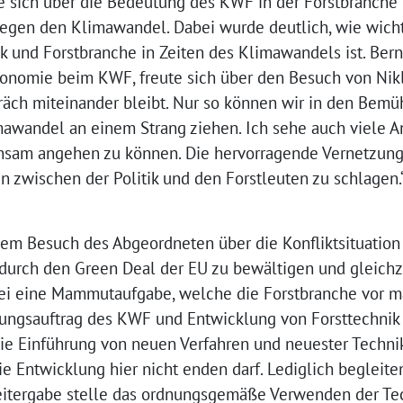
e sich über die Bedeutung des KWF in der Forstbranche
gegen den Klimawandel. Dabei wurde deutlich, wie wich
 und Forstbranche in Zeiten des Klimawandels ist. Bern
ökonomie beim KWF, freute sich über den Besuch von Nik
räch miteinander bleibt. Nur so können wir in den Bem
mawandel an einem Strang ziehen. Ich sehe auch viele
sam angehen zu können. Die hervorragende Vernetzung
n zwischen der Politik und den Forstleuten zu schlagen.
sem Besuch des Abgeordneten über die Konfliktsituation
durch den Green Deal der EU zu bewältigen und gleich
sei eine Mammutaufgabe, welche die Forstbranche vor 
ierungsauftrag des KWF und Entwicklung von Forsttechni
s die Einführung von neuen Verfahren und neuester Techn
ie Entwicklung hier nicht enden darf. Lediglich begleit
itergabe stelle das ordnungsgemäße Verwenden der Tec