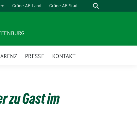
Suche
en
Grüne AB Land
Grüne AB Stadt
AFFENBURG
PARENZ
PRESSE
KONTAKT
 zu Gast im