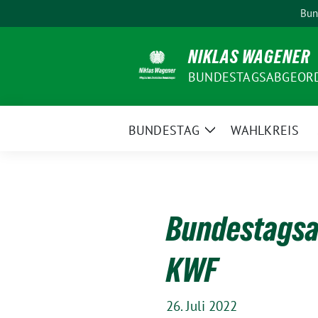
Weiter
Bun
zum
Inhalt
NIKLAS WAGENER
BUNDESTAGSABGEORDN
BUNDESTAG
WAHLKREIS
Zeige
Untermenü
Bundestagsa
KWF
26. Juli 2022