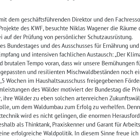
it dem geschäftsführenden Direktor und den Fachresso
 Projekte des KWF, besuchte Niklas Wagener die Räume 
i auf der Prüfung von persönlicher Schutzausrüstung.
des Bundestages und des Ausschusses für Ernährung und
 Empfang und intensiven fachlichen Austausch: „Der Kli
d brutalen Tempo voran, dass wir unsere Bemühungen f
epassten und resilienten Mischwaldbeständen noch ein
 2,5 Wochen im Haushaltsausschuss freigegebenen Förd
leistungen des Wälder motiviert der Bundestag die Priv
ihre Wälder zu eben solchen artenreichen Zukunftsw
olle, um dem Waldumbau zum Erfolg zu verhelfen. Denn
echnik wird es nicht gelingen, die enormen Herausfor
shalb als Thinktank, Praxiskenner und Garant für Arbeit
eine erfolgreiche Waldpolitik. In diesem Sinne freue ich