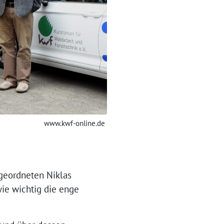
www.kwf-online.de
bgeordneten Niklas
wie wichtig die enge