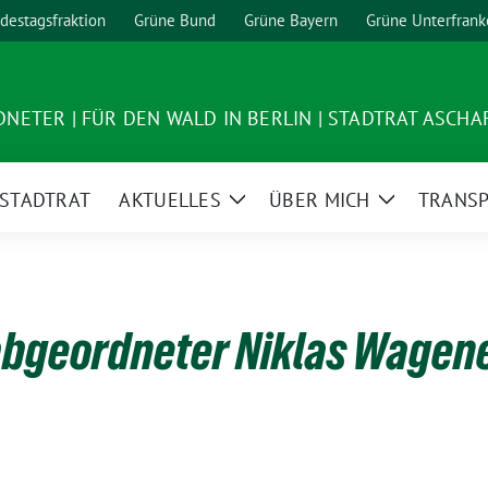
destagsfraktion
Grüne Bund
Grüne Bayern
Grüne Unterfrank
ETER | FÜR DEN WALD IN BERLIN | STADTRAT ASCH
STADTRAT
AKTUELLES
ÜBER MICH
TRANS
Zeige
Zeige
Untermenü
Untermenü
bgeordneter Niklas Wagener